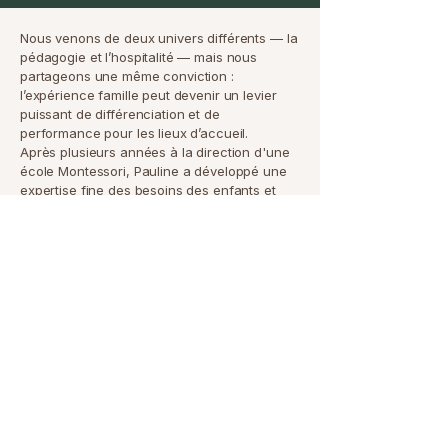
Nous venons de deux univers différents — la
pédagogie et l’hospitalité — mais nous
partageons une même conviction :
l’expérience famille peut devenir un levier
puissant de différenciation et de
performance pour les lieux d’accueil.
Après plusieurs années à la direction d'une
école Montessori, Pauline a développé une
expertise fine des besoins des enfants et
des familles. Sophie, issue du
développement hôtelier, sait que les projets
les plus rentables sont ceux qui offrent des
expériences clients cohérentes, sensibles et
mémorables.
Ensemble, nous avons créé À hauteur
d’enfant pour relier ces deux mondes et
aider les hôtels et marques à concevoir des
expériences familles à 360°, où l’émotion
devient un moteur durable de fidélisation et
de valeur.